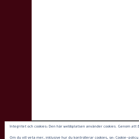
Integritet och cookies: Den här webbplatsen använder cookies. Genom att
Mina assistenter SAIK AB, Tel: 0761-18 04 58,
Om du vill veta mer, inklusive hur du kontrollerar cookies, se:
Cookie-policy