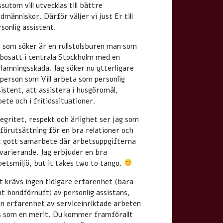
sutom vill utvecklas till bättre
människor. Därför väljer vi just Er till
sonlig assistent.
g som söker är en rullstolsburen man som
 bosatt i centrala Stockholm med en
rlamningsskada. Jag söker nu ytterligare
 person som Vill arbeta som personlig
istent, att assistera i husgöromål,
ete och i fritidssituationer.
tegritet, respekt och ärlighet ser jag som
 förutsättning för en bra relationer och
t gott samarbete där arbetsuppgifterna
 varierande. Jag erbjuder en bra
betsmiljö, but it takes two to tango.
t krävs ingen tidigare erfarenhet (bara
nt bondförnuft) av personlig assistans,
n erfarenhet av serviceinriktade arbeten
s som en merit. Du kommer framförallt