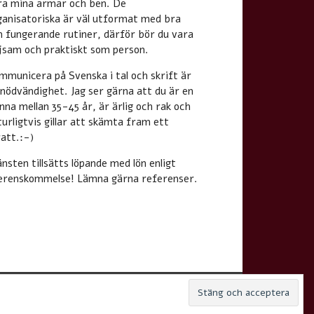
ra mina armar och ben. De
ganisatoriska är väl utformat med bra
h fungerande rutiner, därför bör du vara
ljsam och praktiskt som person.
mmunicera på Svenska i tal och skrift är
 nödvändighet. Jag ser gärna att du är en
nna mellan 35-45 år, är ärlig och rak och
urligtvis gillar att skämta fram ett
ratt.:-)
nsten tillsätts löpande med lön enligt
erenskommelse! Lämna gärna referenser.
-assistenter.se
zeeNoble Theme