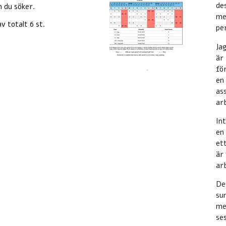
des
 du söker.
med
v totalt 6 st.
per
Ja
är
fö
en
ass
arb
In
en
et
är
ar
De
su
me
se