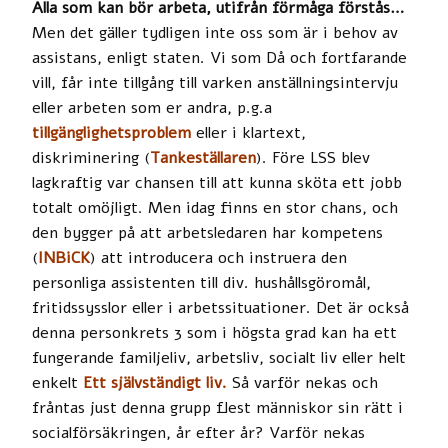
Alla som kan bör arbeta, utifrån förmåga förstås…
Men det gäller tydligen inte oss som är i behov av
assistans, enligt staten. Vi som Då och fortfarande
vill, får inte tillgång till varken anställningsintervju
eller arbeten som er andra, p.g.a
tillgänglighetsproblem
eller i klartext,
diskriminering (
Tankeställaren
). Före LSS blev
lagkraftig var chansen till att kunna sköta ett jobb
totalt omöjligt. Men idag finns en stor chans, och
den bygger på att arbetsledaren har kompetens
(
INBiCK
) att introducera och instruera den
personliga assistenten till div. hushållsgöromål,
fritidssysslor eller i arbetssituationer. Det är också
denna personkrets 3 som i högsta grad kan ha ett
fungerande familjeliv, arbetsliv, socialt liv eller helt
enkelt
Ett självständigt liv
.
Så varför nekas och
fråntas just denna grupp flest människor sin rätt i
socialförsäkringen, år efter år? Varför nekas