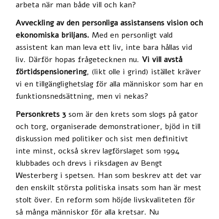
arbeta när man både vill och kan?
Avveckling av den personliga assistansens vision och
ekonomiska briljans.
Med en personligt vald
assistent kan man leva ett liv, inte bara hållas vid
liv. Därför hopas frågetecknen nu.
Vi vill avstå
förtidspensionering
, (likt olle i grind) istället kräver
vi en tillgänglighetslag för alla människor som har en
funktionsnedsättning, men vi nekas?
Personkrets 3
som är den krets som slogs på gator
och torg, organiserade demonstrationer, bjöd in till
diskussion med politiker och sist men definitivt
inte minst, också skrev lagförslaget som 1994
klubbades och drevs i riksdagen av Bengt
Westerberg i spetsen. Han som beskrev att det var
den enskilt största politiska insats som han är mest
stolt över. En reform som höjde livskvaliteten för
så många människor för alla kretsar. Nu