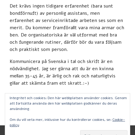
Det krävs ingen tidigare erfarenhet (bara sunt
bondförnuft) av personlig assistans, men
erfarenhet av serviceinriktade arbeten ses som en
merit. Du kommer framförallt vara mina armar och
ben. De organisatoriska är väl utformat med bra
och fungerande rutiner, därför bör du vara följsam
och praktiskt som person.
Kommunicera på Svenska i tal och skrift är en
nödvändighet. Jag ser gärna att du är en kvinna
mellan 35-45 år, är ärlig och rak och naturligtvis
gillar att skämta fram ett skratt.:-)
Tjänsten tillsätts löpande med lön enligt
Integritet och cookies: Den här webbplatsen använder cookies. Genom
överenskommelse! Lämna gärna referenser.
att fortsätta använda den här webbplatsen godkänner du deras
användning.
Om du vill veta mer, inklusive hur du kontrollerar cookies, se:
Cookie-
policy
Mina assistenter SAIK AB, Tel: 0761-18 04 58, Orgnr: